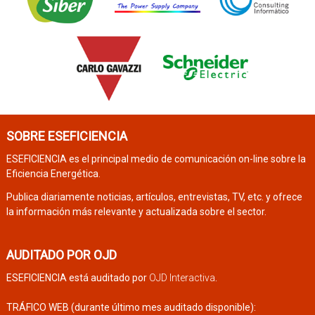
SOBRE ESEFICIENCIA
ESEFICIENCIA es el principal medio de comunicación on-line sobre la
Eficiencia Energética.
Publica diariamente noticias, artículos, entrevistas, TV, etc. y ofrece
la información más relevante y actualizada sobre el sector.
AUDITADO POR OJD
ESEFICIENCIA está auditado por
OJD Interactiva
.
TRÁFICO WEB (durante último mes auditado disponible):