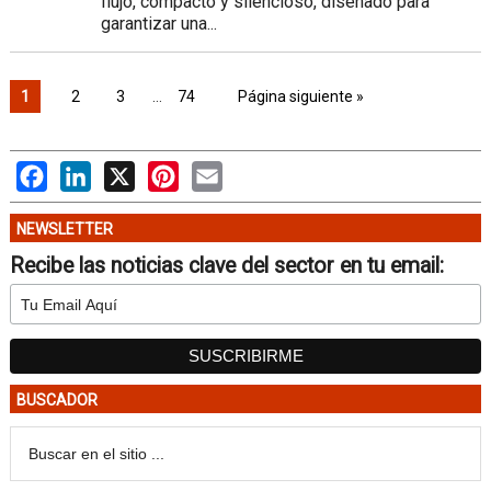
flujo, compacto y silencioso, diseñado para
garantizar una...
1
2
3
…
74
Página siguiente »
Facebook
LinkedIn
X
Pinterest
Email
NEWSLETTER
Recibe las noticias clave del sector en tu email:
BUSCADOR