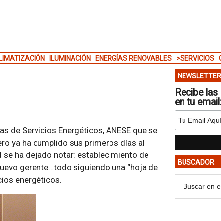
LIMATIZACIÓN
ILUMINACIÓN
ENERGÍAS RENOVABLES
>SERVICIOS
NEWSLETTER
Recibe las 
en tu email
sas de Servicios Energéticos, ANESE que se
ero ya ha cumplido sus primeros días al
d se ha dejado notar: establecimiento de
BUSCADOR
 nuevo gerente…todo siguiendo una “hoja de
icios energéticos.