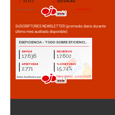
SUSCRIPTORES NEWSLETTER (promedio diario durante
último mes auditado disponible):