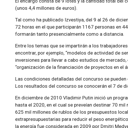
El encargo consta de 9 lotes y la cantidad total del 
(unos 4,4 millones de euros).
Tal como ha publicado Izvestiya, del 9 al 26 de dici
72 horas en el que participarán 1167 personas en 44
formarán tanto presencialmente como a distancia.
Entre los temas que se impartirán a los trabajadore
encontrar, por ejemplo, “modelos de actividad de ser
inversiones para llevar a cabo estudios de mercado, 
“organización de la financiación de proyectos en el á
Las condiciones detalladas del concurso se pueden c
Los resultados del concurso se conocerán el 7 de d
En diciembre de 2010 Vladimir Putin inició un progr
hasta el 2020, en el cual se preveían destinar 70 mil
625 mil millones de rublos de los presupuestos locale
extrapresupuestarias para reducir el peso energétic
la energía fue considerada en 2009 por Dmitri Medv