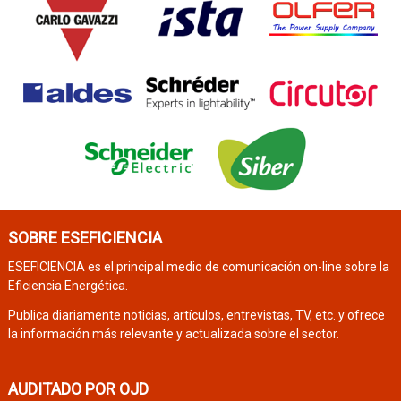
SOBRE ESEFICIENCIA
ESEFICIENCIA es el principal medio de comunicación on-line sobre la
Eficiencia Energética.
Publica diariamente noticias, artículos, entrevistas, TV, etc. y ofrece
la información más relevante y actualizada sobre el sector.
AUDITADO POR OJD