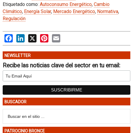
Etiquetado como:
Autoconsumo Energético
,
Cambio
Climático
,
Energía Solar
,
Mercado Energético
,
Normativa
,
Regulación
Facebook
LinkedIn
X
Pinterest
Email
NEWSLETTER
Recibe las noticias clave del sector en tu email:
BUSCADOR
PATROCINIO BRONCE