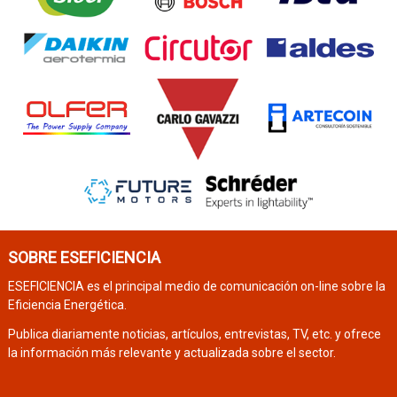
SOBRE ESEFICIENCIA
ESEFICIENCIA es el principal medio de comunicación on-line sobre la
Eficiencia Energética.
Publica diariamente noticias, artículos, entrevistas, TV, etc. y ofrece
la información más relevante y actualizada sobre el sector.