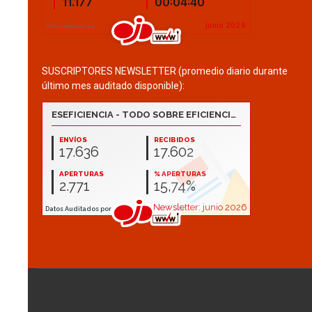
SUSCRIPTORES NEWSLETTER (promedio diario durante
último mes auditado disponible):