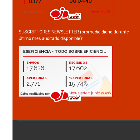
SUSCRIPTORES NEWSLETTER (promedio diario durante
último mes auditado disponible):