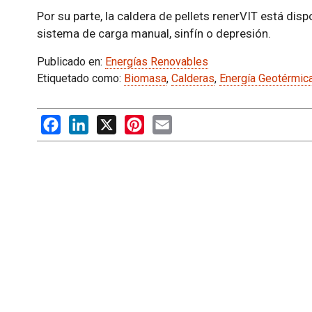
Por su parte, la caldera de pellets renerVIT está dis
sistema de carga manual, sinfín o depresión.
Publicado en:
Energías Renovables
Etiquetado como:
Biomasa
,
Calderas
,
Energía Geotérmic
Facebook
LinkedIn
X
Pinterest
Email