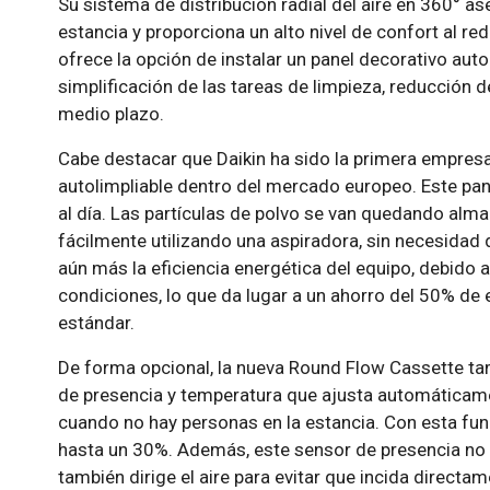
Su sistema de distribución radial del aire en 360° a
estancia y proporciona un alto nivel de confort al redu
ofrece la opción de instalar un panel decorativo auto
simplificación de las tareas de limpieza, reducción 
medio plazo.
Cabe destacar que Daikin ha sido la primera empresa
autolimpliable dentro del mercado europeo. Este pane
al día. Las partículas de polvo se van quedando alm
fácilmente utilizando una aspiradora, sin necesidad 
aún más la eficiencia energética del equipo, debido a
condiciones, lo que da lugar a un ahorro del 50% de 
estándar.
De forma opcional, la nueva Round Flow Cassette ta
de presencia y temperatura que ajusta automáticame
cuando no hay personas en la estancia. Con esta func
hasta un 30%. Además, este sensor de presencia no s
también dirige el aire para evitar que incida directa