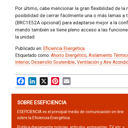
Por último, cabe mencionar la gran flexibilidad de l
posibilidad de cerrar fácilmente una o más lamas a 
(BRC1E52A opcional) para adaptarse mejor a la conf
mando también se tiene pleno acceso a las funciones
la unidad
Publicado en:
Eficiencia Energética
Etiquetado como:
Ahorro Energético
,
Aislamiento Térmic
Interior
,
Desarrollo Sostenible
,
Ventilación y Aire Acondi
Facebook
LinkedIn
X
Pinterest
Email
SOBRE ESEFICIENCIA
ESEFICIENCIA es el principal medio de comunicación on-line
sobre la Eficiencia Energética.
Publica diariamente noticias, artículos, entrevistas, TV, etc. y