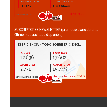
SUSCRIPTORES NEWSLETTER (promedio diario durante
último mes auditado disponible):