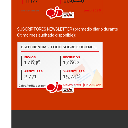
SUSCRIPTORES NEWSLETTER (promedio diario durante
último mes auditado disponible):