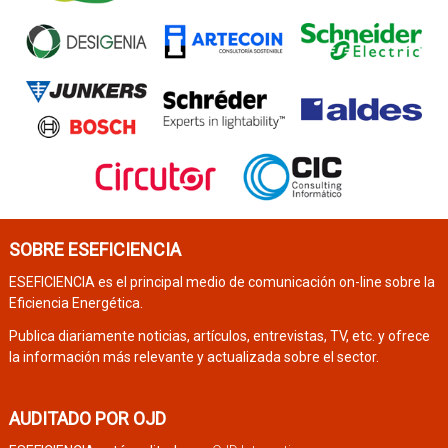
SOBRE ESEFICIENCIA
ESEFICIENCIA es el principal medio de comunicación on-line sobre la
Eficiencia Energética.
Publica diariamente noticias, artículos, entrevistas, TV, etc. y ofrece
la información más relevante y actualizada sobre el sector.
AUDITADO POR OJD