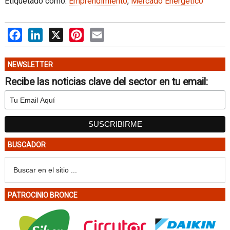
Etiquetado como:
Emprendimiento
,
Mercado Energético
Facebook
LinkedIn
X
Pinterest
Email
NEWSLETTER
Recibe las noticias clave del sector en tu email:
BUSCADOR
PATROCINIO BRONCE