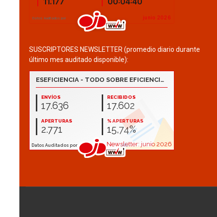
SUSCRIPTORES NEWSLETTER (promedio diario durante
último mes auditado disponible):