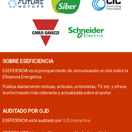
SOBRE ESEFICIENCIA
ESEFICIENCIA es el principal medio de comunicación on-line sobre la
Eficiencia Energética.
Publica diariamente noticias, artículos, entrevistas, TV, etc. y ofrece
la información más relevante y actualizada sobre el sector.
AUDITADO POR OJD
ESEFICIENCIA está auditado por
OJD Interactiva
.