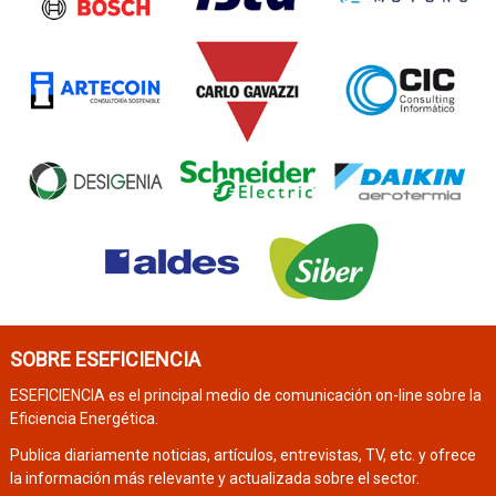
SOBRE ESEFICIENCIA
ESEFICIENCIA es el principal medio de comunicación on-line sobre la
Eficiencia Energética.
Publica diariamente noticias, artículos, entrevistas, TV, etc. y ofrece
la información más relevante y actualizada sobre el sector.