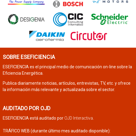
SOBRE ESEFICIENCIA
ESEFICIENCIA es el principal medio de comunicación on-line sobre la
Eficiencia Energética.
Publica diariamente noticias, artículos, entrevistas, TV, etc. y ofrece
la información más relevante y actualizada sobre el sector.
AUDITADO POR OJD
ESEFICIENCIA está auditado por
OJD Interactiva
.
TRÁFICO WEB (durante último mes auditado disponible):