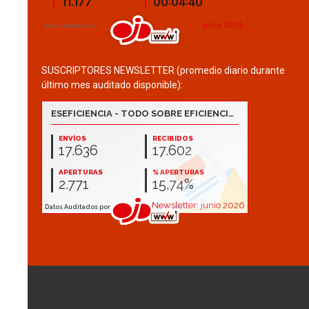
SUSCRIPTORES NEWSLETTER (promedio diario durante
último mes auditado disponible):