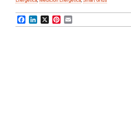
Energética
,
Medición Energética
,
Smart Grids
Facebook
LinkedIn
X
Pinterest
Email