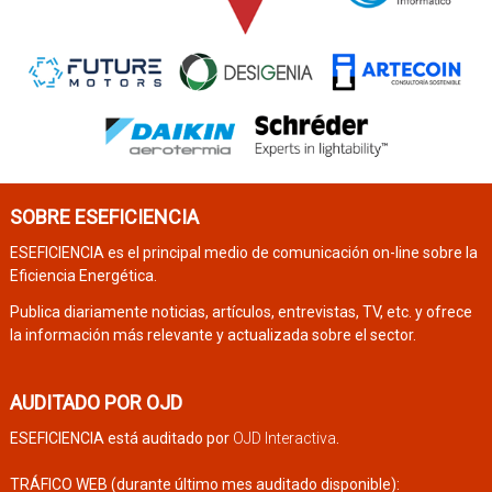
SOBRE ESEFICIENCIA
ESEFICIENCIA es el principal medio de comunicación on-line sobre la
Eficiencia Energética.
Publica diariamente noticias, artículos, entrevistas, TV, etc. y ofrece
la información más relevante y actualizada sobre el sector.
AUDITADO POR OJD
ESEFICIENCIA está auditado por
OJD Interactiva
.
TRÁFICO WEB (durante último mes auditado disponible):