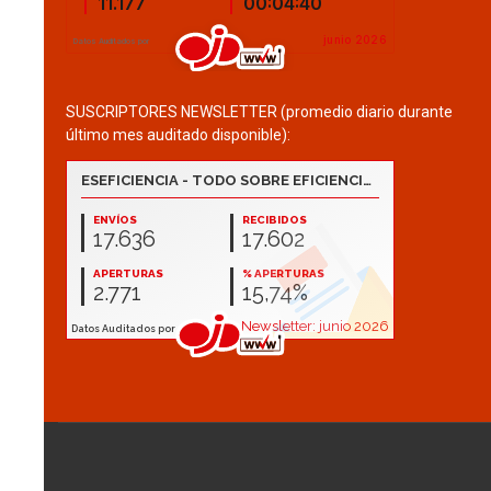
SUSCRIPTORES NEWSLETTER (promedio diario durante
último mes auditado disponible):