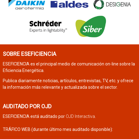
SOBRE ESEFICIENCIA
ESEFICIENCIA es el principal medio de comunicación on-line sobre la
Eficiencia Energética.
Publica diariamente noticias, artículos, entrevistas, TV, etc. y ofrece
la información más relevante y actualizada sobre el sector.
AUDITADO POR OJD
ESEFICIENCIA está auditado por
OJD Interactiva
.
TRÁFICO WEB (durante último mes auditado disponible):