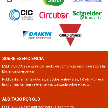
SOBRE ESEFICIENCIA
ESEFICIENCIA es el principal medio de comunicación on-line sobre la
Eficiencia Energética.
Publica diariamente noticias, artículos, entrevistas, TV, etc. y ofrece
la información más relevante y actualizada sobre el sector.
AUDITADO POR OJD
ESEFICIENCIA está auditado por
OJD Interactiva
.