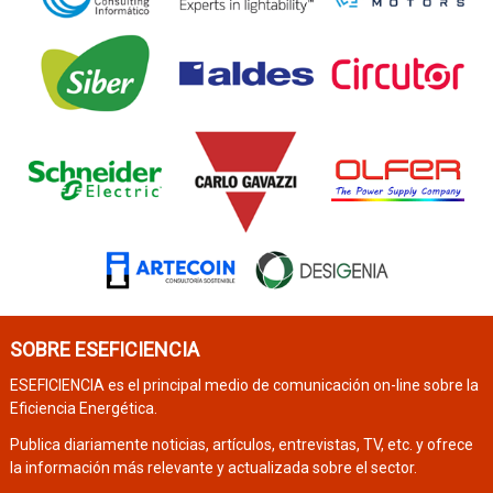
SOBRE ESEFICIENCIA
ESEFICIENCIA es el principal medio de comunicación on-line sobre la
Eficiencia Energética.
Publica diariamente noticias, artículos, entrevistas, TV, etc. y ofrece
la información más relevante y actualizada sobre el sector.