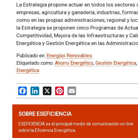
La Estrategia propone actuar en todos los sectores 
empresas, agricultura y ganadería, industrias, formaci
como en las propias administraciones, regional y loc
la Estrategia se proponen cinco Programas de Actuaci
Competitividad, Mejora de las Infraestructuras y Cal
Energética y Gestión Energética en las Administraci
Publicado en:
Energías Renovables
Etiquetado como:
Ahorro Energético
,
Gestión Energética
Energética
Facebook
LinkedIn
X
Pinterest
Email
SOBRE ESEFICIENCIA
ESEFICIENCIA es el principal medio de comunicación on-line
sobre la Eficiencia Energética.