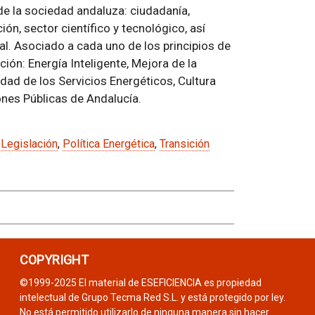
de la sociedad andaluza: ciudadanía,
ón, sector científico y tecnológico, así
al. Asociado a cada uno de los principios de
ón: Energía Inteligente, Mejora de la
idad de los Servicios Energéticos, Cultura
ones Públicas de Andalucía.
,
Legislación
,
Política Energética
,
Transición
COPYRIGHT
©1999-2025 El material de ESEFICIENCIA es propiedad
intelectual de Grupo Tecma Red S.L. y está protegido por ley.
No está permitido utilizarlo de ninguna manera sin hacer