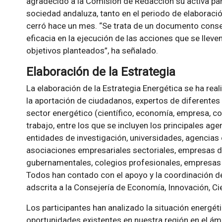
agradecido a la Comisión de Redacción su activa part
sociedad andaluza, tanto en el periodo de elaboraci
cerró hace un mes.
Se trata de un documento conse
eficacia en la ejecución de las acciones que se lleve
objetivos planteados
, ha señalado.
Elaboración de la Estrategia
La elaboración de la Estrategia Energética se ha real
la aportación de ciudadanos, expertos de diferentes
sector energético (científico, economía, empresa, co
trabajo, entre los que se incluyen los principales a
entidades de investigación, universidades, agencias 
asociaciones empresariales sectoriales, empresas d
gubernamentales, colegios profesionales, empresas t
Todos han contado con el apoyo y la coordinación de
adscrita a la Consejería de Economía, Innovación, Ci
Los participantes han analizado la situación energéti
oportunidades existentes en nuestra región en el á