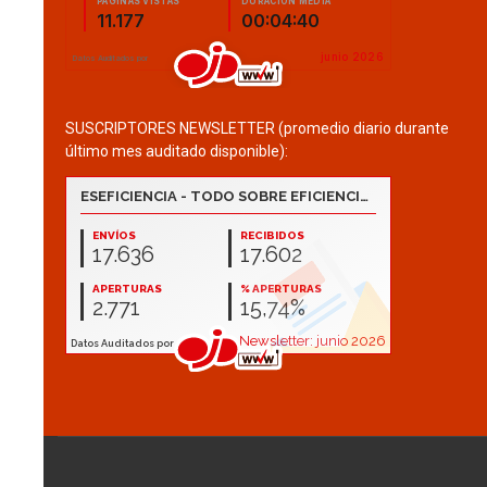
SUSCRIPTORES NEWSLETTER (promedio diario durante
último mes auditado disponible):