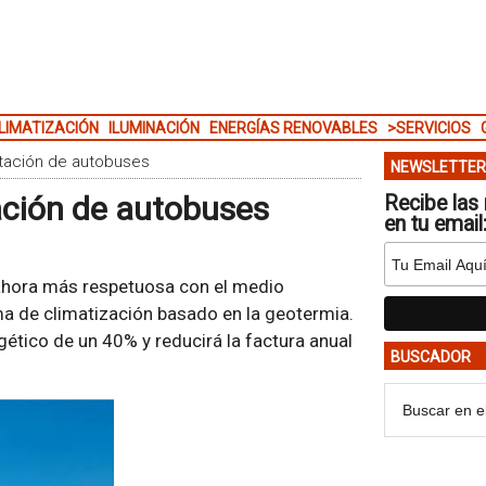
LIMATIZACIÓN
ILUMINACIÓN
ENERGÍAS RENOVABLES
>SERVICIOS
tación de autobuses
NEWSLETTER
ación de autobuses
Recibe las 
en tu email
ahora más respetuosa con el medio
ma de climatización basado en la geotermia.
ético de un 40% y reducirá la factura anual
BUSCADOR