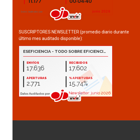
SUSCRIPTORES NEWSLETTER (promedio diario durante
último mes auditado disponible):