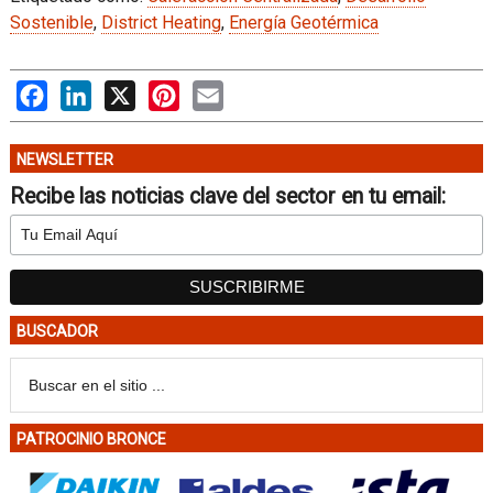
Sostenible
,
District Heating
,
Energía Geotérmica
Facebook
LinkedIn
X
Pinterest
Email
NEWSLETTER
Recibe las noticias clave del sector en tu email:
BUSCADOR
PATROCINIO BRONCE