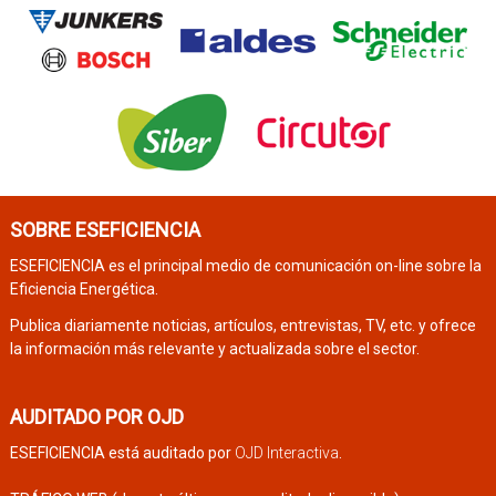
SOBRE ESEFICIENCIA
ESEFICIENCIA es el principal medio de comunicación on-line sobre la
Eficiencia Energética.
Publica diariamente noticias, artículos, entrevistas, TV, etc. y ofrece
la información más relevante y actualizada sobre el sector.
AUDITADO POR OJD
ESEFICIENCIA está auditado por
OJD Interactiva
.