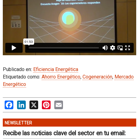
Publicado en:
Eficiencia Energética
Etiquetado como:
Ahorro Energético
,
Cogeneración
,
Mercado
Energético
Facebook
LinkedIn
X
Pinterest
Email
NEWSLETTER
Recibe las noticias clave del sector en tu email: