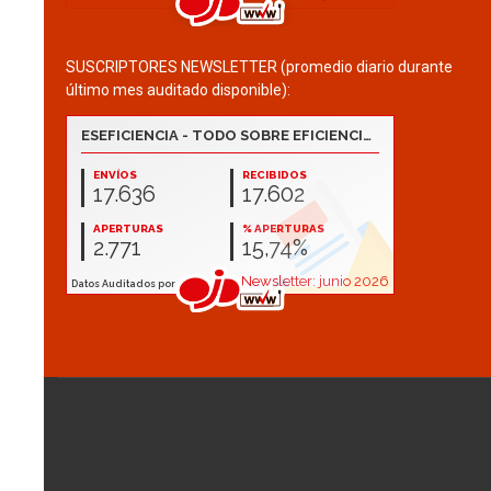
SUSCRIPTORES NEWSLETTER (promedio diario durante
último mes auditado disponible):