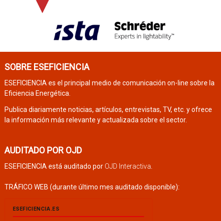
SOBRE ESEFICIENCIA
ESEFICIENCIA es el principal medio de comunicación on-line sobre la
Eficiencia Energética.
Publica diariamente noticias, artículos, entrevistas, TV, etc. y ofrece
la información más relevante y actualizada sobre el sector.
AUDITADO POR OJD
ESEFICIENCIA está auditado por
OJD Interactiva
.
TRÁFICO WEB (durante último mes auditado disponible):