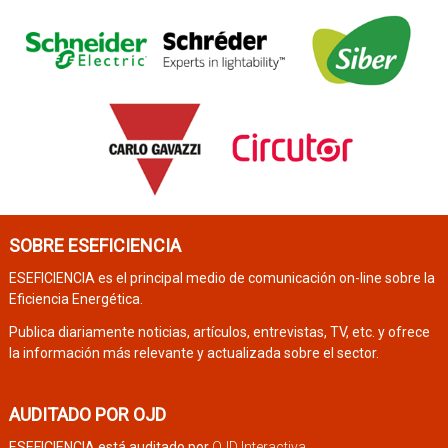
SOBRE ESEFICIENCIA
ESEFICIENCIA es el principal medio de comunicación on-line sobre la
Eficiencia Energética.
Publica diariamente noticias, artículos, entrevistas, TV, etc. y ofrece
la información más relevante y actualizada sobre el sector.
AUDITADO POR OJD
ESEFICIENCIA está auditado por
OJD Interactiva
.