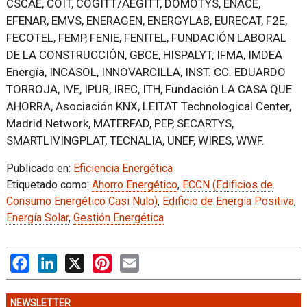
CSCAE, COIT, COGITT/AEGITT, DOMOTYS, ENACE,
EFENAR, EMVS, ENERAGEN, ENERGYLAB, EURECAT, F2E,
FECOTEL, FEMP, FENIE, FENITEL, FUNDACIÓN LABORAL
DE LA CONSTRUCCIÓN, GBCE, HISPALYT, IFMA, IMDEA
Energía, INCASOL, INNOVARCILLA, INST. CC. EDUARDO
TORROJA, IVE, IPUR, IREC, ITH, Fundación LA CASA QUE
AHORRA, Asociación KNX, LEITAT Technological Center,
Madrid Network, MATERFAD, PEP, SECARTYS,
SMARTLIVINGPLAT, TECNALIA, UNEF, WIRES, WWF.
Publicado en:
Eficiencia Energética
Etiquetado como:
Ahorro Energético
,
ECCN (Edificios de
Consumo Energético Casi Nulo)
,
Edificio de Energía Positiva
,
Energía Solar
,
Gestión Energética
Facebook
LinkedIn
X
Pinterest
Email
NEWSLETTER