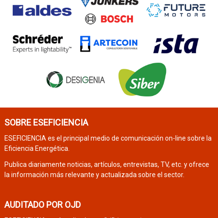
SOBRE ESEFICIENCIA
ESEFICIENCIA es el principal medio de comunicación on-line sobre la
Eficiencia Energética.
Publica diariamente noticias, artículos, entrevistas, TV, etc. y ofrece
la información más relevante y actualizada sobre el sector.
AUDITADO POR OJD