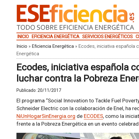
INICIO
EFICIENCIA ENERGÉTICA
SERVICIOS ENERGÉTICOS
C
Inicio
»
Eficiencia Energética
»
Ecodes, iniciativa española 
Energética
Ecodes, iniciativa española 
luchar contra la Pobreza Ene
Publicado:
20/11/2017
El programa “Social Innovation to Tackle Fuel Pover
Schneider Electric con la colaboración de Enel, ha r
NiUnHogarSinEnergia.org
de
ECODES
, como la inici
frente a la Pobreza Energética en un evento celebr