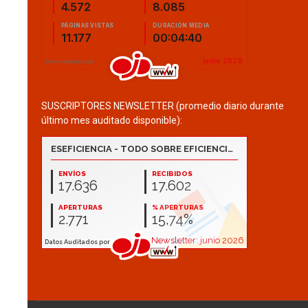
SUSCRIPTORES NEWSLETTER (promedio diario durante
último mes auditado disponible):