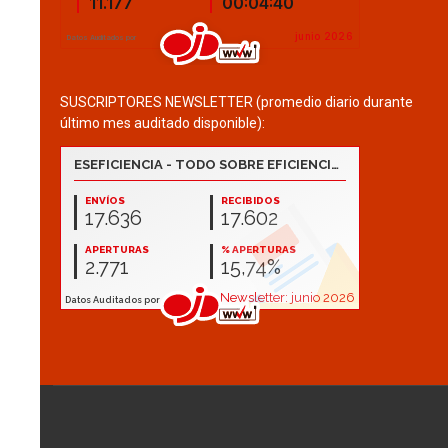
SUSCRIPTORES NEWSLETTER (promedio diario durante
último mes auditado disponible):