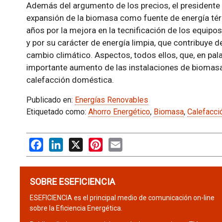
Además del argumento de los precios, el presidente
expansión de la biomasa como fuente de energía térm
años por la mejora en la tecnificación de los equipos
y por su carácter de energía limpia, que contribuye d
cambio climático. Aspectos, todos ellos, que, en palab
importante aumento de las instalaciones de biomasa
calefacción doméstica.
Publicado en:
Energías Renovables
Etiquetado como:
Ahorro Energético
,
Biomasa
,
Calefacci
Facebook
LinkedIn
X
Pinterest
Email
SOBRE ESEFICIENCIA
ESEFICIENCIA es el principal medio de comunicación on-line
sobre la Eficiencia Energética.