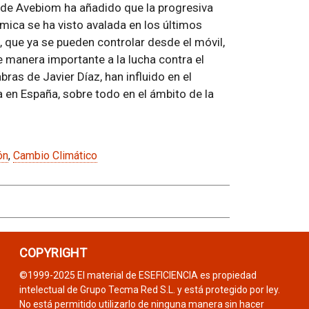
 de Avebiom ha añadido que la progresiva
ica se ha visto avalada en los últimos
, que ya se pueden controlar desde el móvil,
e manera importante a la lucha contra el
ras de Javier Díaz, han influido en el
 en España, sobre todo en el ámbito de la
ón
,
Cambio Climático
COPYRIGHT
©1999-2025 El material de ESEFICIENCIA es propiedad
intelectual de Grupo Tecma Red S.L. y está protegido por ley.
No está permitido utilizarlo de ninguna manera sin hacer