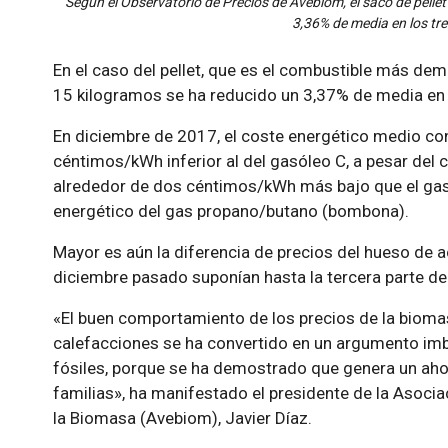
Según el Observatorio de Precios de Avebiom, el saco de pellet
3,36% de media en los tr
En el caso del pellet, que es el combustible más dem
15 kilogramos se ha reducido un 3,37% de media en 
En diciembre de 2017, el coste energético medio con
céntimos/kWh inferior al del gasóleo C, a pesar del ci
alrededor de dos céntimos/kWh más bajo que el gas 
energético del gas propano/butano (bombona).
Mayor es aún la diferencia de precios del hueso de ac
diciembre pasado suponían hasta la tercera parte de
«El buen comportamiento de los precios de la biom
calefacciones se ha convertido en un argumento imba
fósiles, porque se ha demostrado que genera un ahor
familias», ha manifestado el presidente de la Asoci
la Biomasa (Avebiom), Javier Díaz.