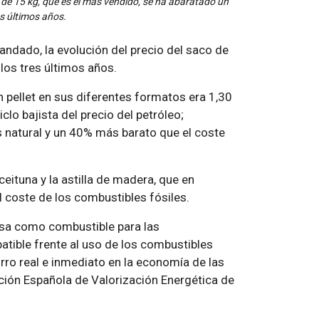
 de 15 kg, que es el más vendido, se ha abaratado un
es últimos años.
andado, la evolución del precio del saco de
los tres últimos años.
 pellet en sus diferentes formatos era 1,30
clo bajista del precio del petróleo;
natural y un 40% más barato que el coste
eituna y la astilla de madera, que en
l coste de los combustibles fósiles.
asa como combustible para las
tible frente al uso de los combustibles
ro real e inmediato en la economía de las
ación Española de Valorización Energética de