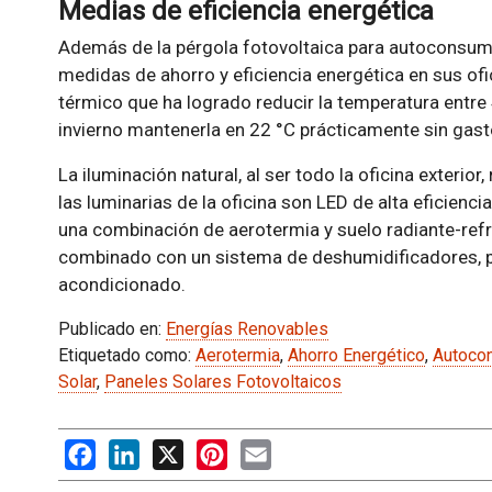
Medias de eficiencia energética
Además de la pérgola fotovoltaica para autoconsumo
medidas de ahorro y eficiencia energética en sus ofic
térmico que ha logrado reducir la temperatura entre 
invierno mantenerla en 22 °C prácticamente sin gast
La iluminación natural, al ser todo la oficina exteri
las luminarias de la oficina son LED de alta eficienci
una combinación de aerotermia y suelo radiante-refr
combinado con un sistema de deshumidificadores, pe
acondicionado.
Publicado en:
Energías Renovables
Etiquetado como:
Aerotermia
,
Ahorro Energético
,
Autoco
Solar
,
Paneles Solares Fotovoltaicos
Facebook
LinkedIn
X
Pinterest
Email