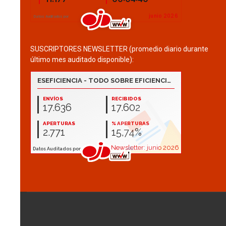
SUSCRIPTORES NEWSLETTER (promedio diario durante
último mes auditado disponible):