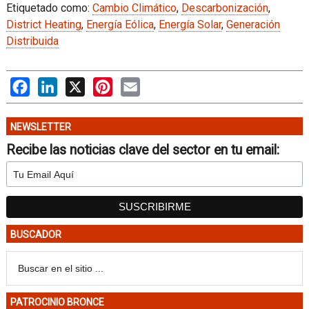
Etiquetado como:
Cambio Climático
,
Descarbonización
,
District Heating
,
Energía Eólica
,
Energía Solar
,
Generación
Distribuida
Facebook
LinkedIn
X
Pinterest
Email
NEWSLETTER
Recibe las noticias clave del sector en tu email:
BUSCADOR
PATROCINIO BRONCE