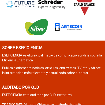
SOBRE ESEFICIENCIA
ESEFICIENCIA es el principal medio de comunicación on-line sobre la
Eficiencia Energética.
Publica diariamente noticias, artículos, entrevistas, TV, etc. y ofrece
la información más relevante y actualizada sobre el sector.
AUDITADO POR OJD
ESEFICIENCIA está auditado por
OJD Interactiva
.
TRÁFICO WEB (durante último mes auditado disponible):