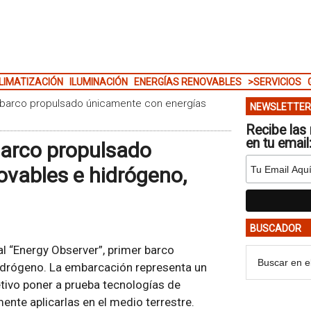
LIMATIZACIÓN
ILUMINACIÓN
ENERGÍAS RENOVABLES
>SERVICIOS
r barco propulsado únicamente con energías
NEWSLETTER
Recibe las 
en tu email
barco propulsado
ovables e hidrógeno,
BUSCADOR
al “Energy Observer”, primer barco
idrógeno. La embarcación representa un
etivo poner a prueba tecnologías de
nte aplicarlas en el medio terrestre.