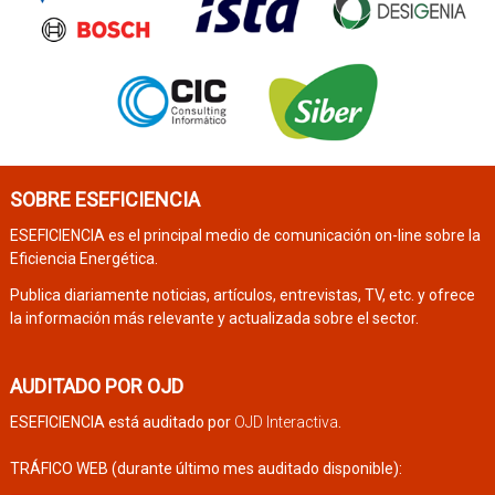
SOBRE ESEFICIENCIA
ESEFICIENCIA es el principal medio de comunicación on-line sobre la
Eficiencia Energética.
Publica diariamente noticias, artículos, entrevistas, TV, etc. y ofrece
la información más relevante y actualizada sobre el sector.
AUDITADO POR OJD
ESEFICIENCIA está auditado por
OJD Interactiva
.
TRÁFICO WEB (durante último mes auditado disponible):