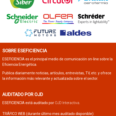
SOBRE ESEFICIENCIA
ESEFICIENCIA es el principal medio de comunicación on-line sobre la
Eficiencia Energética.
Publica diariamente noticias, artículos, entrevistas, TV, etc. y ofrece
la información más relevante y actualizada sobre el sector.
AUDITADO POR OJD
ESEFICIENCIA está auditado por
OJD Interactiva
.
TRÁFICO WEB (durante último mes auditado disponible):