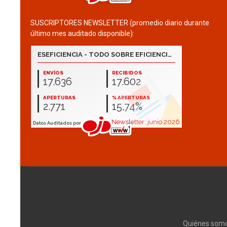
SUSCRIPTORES NEWSLETTER (promedio diario durante
último mes auditado disponible):
Quiénes som