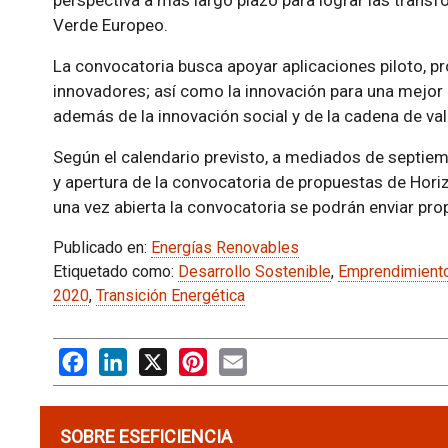
perspectiva a más largo plazo para lograr las trans
Verde Europeo.
La convocatoria busca apoyar aplicaciones piloto, 
innovadores; así como la innovación para una mejor g
además de la innovación social y de la cadena de val
Según el calendario previsto, a mediados de septiem
y apertura de la convocatoria de propuestas de Hori
una vez abierta la convocatoria se podrán enviar pro
Publicado en:
Energías Renovables
Etiquetado como:
Desarrollo Sostenible
,
Emprendimient
2020
,
Transición Energética
Facebook
LinkedIn
X
Pinterest
Email
SOBRE ESEFICIENCIA