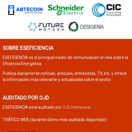
SOBRE ESEFICIENCIA
ESEFICIENCIA es el principal medio de comunicación on-line sobre la
Eficiencia Energética.
Publica diariamente noticias, artículos, entrevistas, TV, etc. y ofrece
la información más relevante y actualizada sobre el sector.
AUDITADO POR OJD
ESEFICIENCIA está auditado por
OJD Interactiva
.
TRÁFICO WEB (durante último mes auditado disponible):