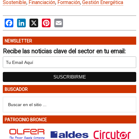
Sostenible
,
Financiación
,
Formación
,
Gestión Energética
Facebook
LinkedIn
X
Pinterest
Email
NEWSLETTER
Recibe las noticias clave del sector en tu email:
BUSCADOR
PATROCINIO BRONCE