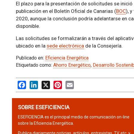
El plazo para la presentación de solicitudes se inició 
publicación en el Boletín Oficial de Canarias (
BOC
), 
2020, aunque la conclusión podría adelantarse en c
disponible.
Las solicitudes se formalizarán a través del aplicati
ubicado en la
sede electrónica
de la Consejería.
Publicado en:
Eficiencia Energética
Etiquetado como:
Ahorro Energético
,
Desarrollo Sosteni
Facebook
LinkedIn
X
Pinterest
Email
SOBRE ESEFICIENCIA
ESEFICIENCIA es el principal medio de comunicación on-line
sobre la Eficiencia Energética.
Publica diariamente noticias, artículos, entrevistas, TV, etc. y