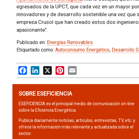
egresados de la UPCT, que cada vez en un mayor po
innovadores y de desarrollo sostenible una vez que sa
empresa Crusol que han creado estos dos ingeniero
apasionante”.
Publicado en:
Energías Renovables
Etiquetado como:
Autoconsumo Energético
,
Desarrollo S
Facebook
LinkedIn
X
Pinterest
Email
SOBRE ESEFICIENCIA
ESEFICIENCIA es el principal medio de comunicación on-line
sobre la Eficiencia Energética.
Publica diariamente noticias, artículos, entrevistas, TV, etc. y
ofrece la información más relevante y actualizada sobre el
sector.