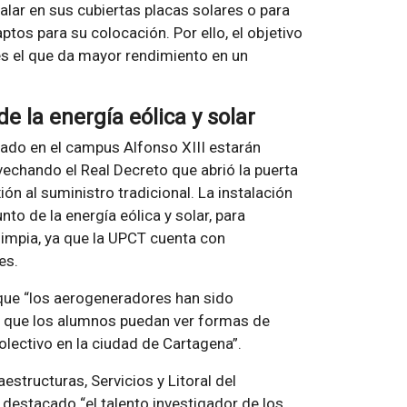
lar en sus cubiertas placas solares o para
tos para su colocación. Por ello, el objetivo
es el que da mayor rendimiento en un
 la energía eólica y solar
ado en el campus Alfonso XIII estarán
vechando el Real Decreto que abrió la puerta
n al suministro tradicional. La instalación
o de la energía eólica y solar, para
limpia, ya que la UPCT cuenta con
es.
 que “los aerogeneradores han sido
a que los alumnos puedan ver formas de
olectivo en la ciudad de Cartagena”.
aestructuras, Servicios y Litoral del
a destacado “el talento investigador de los