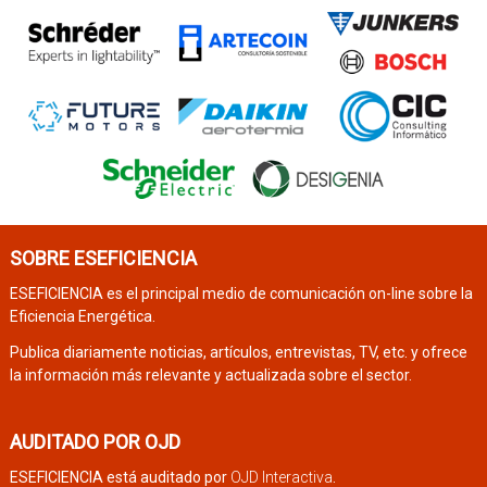
SOBRE ESEFICIENCIA
ESEFICIENCIA es el principal medio de comunicación on-line sobre la
Eficiencia Energética.
Publica diariamente noticias, artículos, entrevistas, TV, etc. y ofrece
la información más relevante y actualizada sobre el sector.
AUDITADO POR OJD
ESEFICIENCIA está auditado por
OJD Interactiva
.