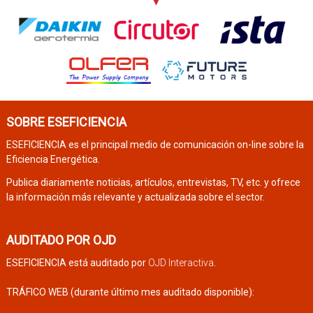
SOBRE ESEFICIENCIA
ESEFICIENCIA es el principal medio de comunicación on-line sobre la
Eficiencia Energética.
Publica diariamente noticias, artículos, entrevistas, TV, etc. y ofrece
la información más relevante y actualizada sobre el sector.
AUDITADO POR OJD
ESEFICIENCIA está auditado por
OJD Interactiva
.
TRÁFICO WEB (durante último mes auditado disponible):