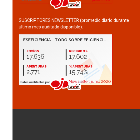
SUSCRIPTORES NEWSLETTER (promedio diario durante
último mes auditado disponible):